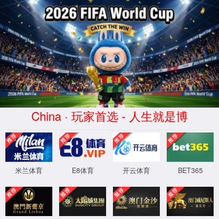
60net永乐高(中国)官方网站-
Limited Company
您访问路径含有非法字符，防注入系统提醒您
请勿尝试非法操作！
程序版本：3.2.4-20230304
XML 地图