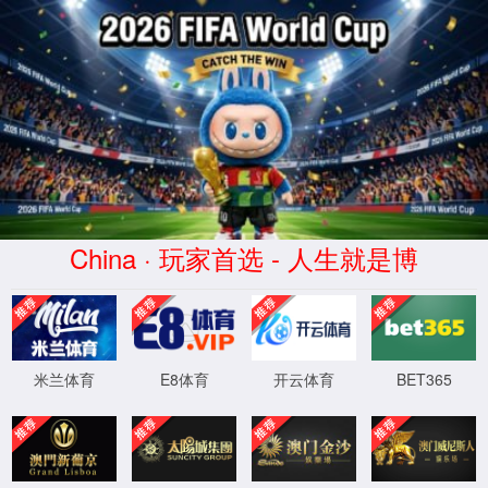
60net永乐高(中国)官方网站-
Limited Company
您访问路径含有非法字符，防注入系统提醒您
请勿尝试非法操作！
程序版本：3.2.4-20230304
XML 地图