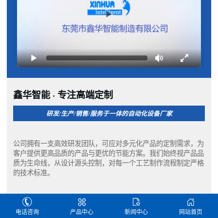
鑫华智能 · 专注高端定制
研发/生产/销售/服务于一体的自动化设备厂家
公司拥有一支高效研发团队，可应对多元化产品的定制需求，为
客户提供更高品质的产品与更优的节能方案。我们始终视产品品
质为生命线，从设计源头控制，对每一个工艺制作流程制定严格
的技术标准。
鑫华智能成立至今已快速成长为自动化设备领域引领者，先后在
浙江、江苏、安徽、青岛等地成立分公司，产品设备深受海内外
电话咨询
产品中心
新闻中心
网站首页