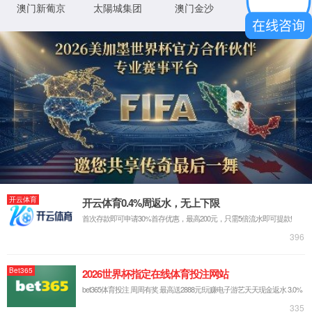
在线咨询
太阳能自动灌胶机核心性能参数表
参数
典型参数
常见技术指标
备注与说明
类别
项
根据胶水特性选
核心
配胶/混合
1:1 ~ 10:1 可调
择，部分机型可
参数
比例
达100:10~100:20
影响混合后胶水
电话咨询
产品中心
60net永乐高官网入
网站首页
配比精度
±0.1% ~ ±3%
口