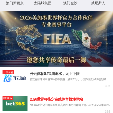
抗原检测试剂灌装机
西林瓶口服液全自动灌装轧盖机
袋装洗衣液灌装机
膏霜、啫喱、凝胶类灌装旋盖机一体机