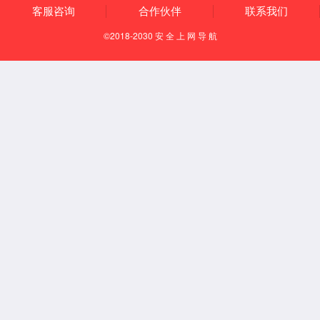
新冠抗原试剂灌装生产线
首页
前一页
1
后一页
尾页
东莞60net永乐高
备案号：
粤ICP备13056504号
电话： 400-860-3307
邮箱：xinhua＠dgxy339.com