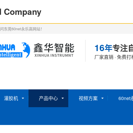
 Company
问东莞60net永乐高网站！
16
年
专注
厂家直销 · 免费打
灌胶机
产品中心
视频方案
60ne