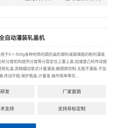
全自动灌装轧盖机
用于0.1-500g各种材质的圆形扁形塑料或玻璃瓶的粉剂灌装
凸轮分度机构提供分度等分盘定位上塞上盖;加速度凸轮传动提
扭矩轧盖;高精蠕动泵式计量灌装;触摸屏控制.无瓶不灌装,不加
确,传动平稳,保护瓶盖,计量准.操作简单等优...
主研发
厂家直销
技术支持
支持非标定制