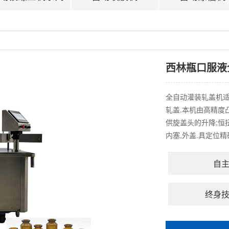
西林瓶口服液
全自动灌装轧盖机适
轧盖.本机由高精度
供旋盖头的升降;恒
内塞,外盖.具定位精
自
终身