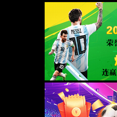
60net永乐高(中国)官方网站-Limited
|
60net永乐高
|
联系我们
欢迎访
网站地图
首页
锁螺丝机
点胶机
联系我们