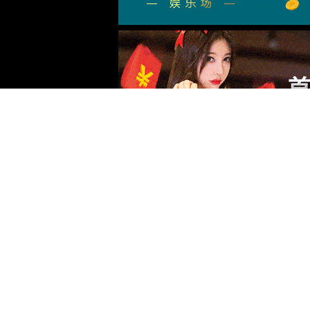
当前位置：
首页
>>
视频方案
>>
灌胶机视频