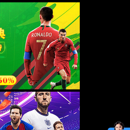
自动化设备研发制造
样 · 支持非标定制
全国咨询热线：
400-860-3307
t永乐高
60net永乐高官网入口